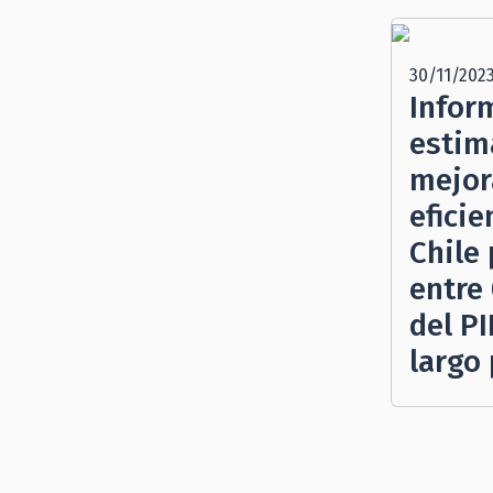
30/11/202
Infor
estim
mejor
eficie
Chile
entre 
del P
largo