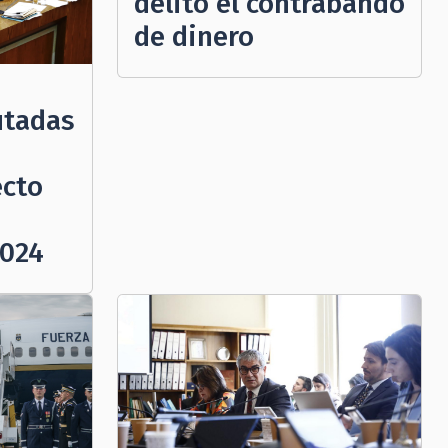
delito el contrabando
de dinero
utadas
ecto
2024