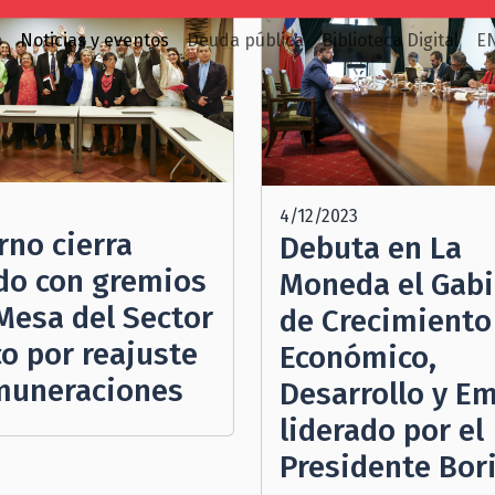
o
Noticias y eventos
Deuda pública
Biblioteca Digital
E
4/12/2023
rno cierra
Debuta en La
do con gremios
Moneda el Gab
 Mesa del Sector
de Crecimiento
co por reajuste
Económico,
muneraciones
Desarrollo y E
liderado por el
Presidente Bor