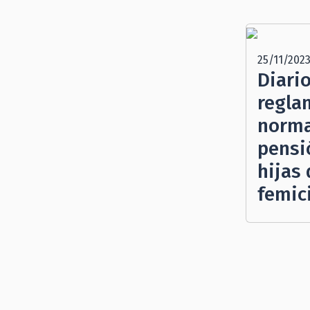
25/11/202
Diario
regla
norma
pensi
hijas
femic