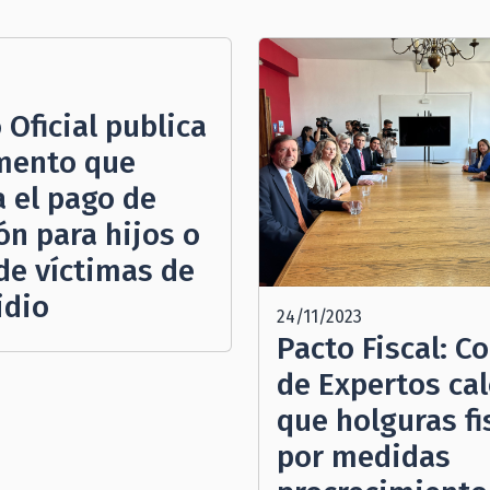
3
 Oficial publica
mento que
 el pago de
ón para hijos o
 de víctimas de
idio
24/11/2023
Pacto Fiscal: C
de Expertos cal
que holguras fi
por medidas