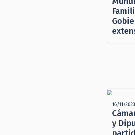
Mundia
Famili
Gobie
exten
16/11/202
Cámar
y Dip
parti