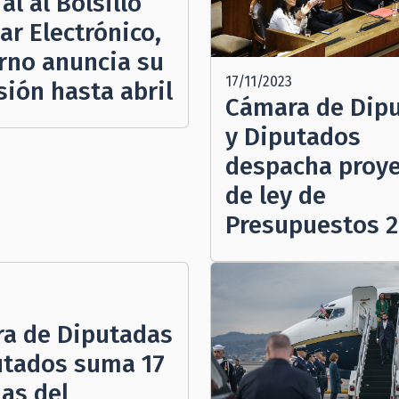
l al Bolsillo
ar Electrónico,
rno anuncia su
17/11/2023
sión hasta abril
Cámara de Dip
y Diputados
despacha proy
de ley de
Presupuestos 
3
a de Diputadas
utados suma 17
das del