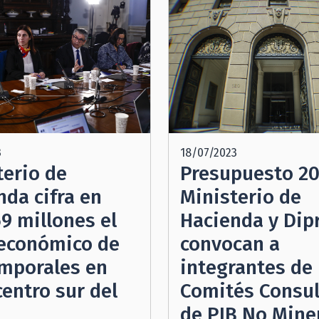
3
18/07/2023
terio de
Presupuesto 20
nda cifra en
Ministerio de
9 millones el
Hacienda y Dip
económico de
convocan a
emporales en
integrantes de
centro sur del
Comités Consul
de PIB No Mine