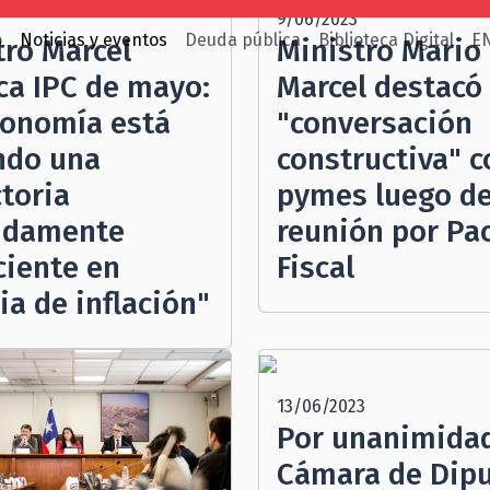
9/06/2023
o
Noticias y eventos
Deuda pública
Biblioteca Digital
E
tro Marcel
Ministro Mario
ca IPC de mayo:
Marcel destacó
conomía está
"conversación
ndo una
constructiva" c
ctoria
pymes luego d
idamente
reunión por Pa
ciente en
Fiscal
ia de inflación"
13/06/2023
Por unanimida
Cámara de Dip