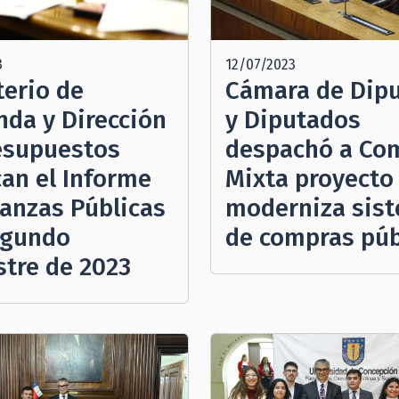
3
12/07/2023
terio de
Cámara de Dip
nda y Dirección
y Diputados
esupuestos
despachó a Co
can el Informe
Mixta proyecto
nanzas Públicas
moderniza sis
egundo
de compras púb
stre de 2023