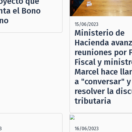
royecto que
ta el Bono
rno
15/06/2023
Ministerio de
Hacienda avanz
reuniones por 
Fiscal y minist
Marcel hace ll
a "conversar" y
resolver la dis
tributaria
3
16/06/2023