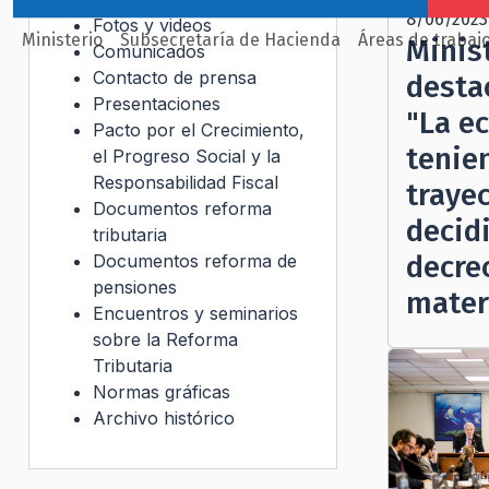
8/06/2023
Fotos y videos
Ministerio
Subsecretaría de Hacienda
Áreas de trabaj
Minis
Comunicados
Contacto de prensa
desta
Presentaciones
"La e
Pacto por el Crecimiento,
tenie
el Progreso Social y la
Responsabilidad Fiscal
traye
Documentos reforma
decid
tributaria
decre
Documentos reforma de
pensiones
mater
Encuentros y seminarios
sobre la Reforma
Tributaria
Normas gráficas
Archivo histórico