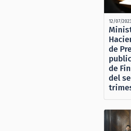
12/07/202
Minis
Hacie
de Pr
publi
de Fi
del s
trime