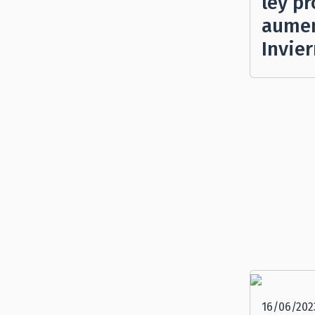
ley p
aumen
Invie
16/06/202