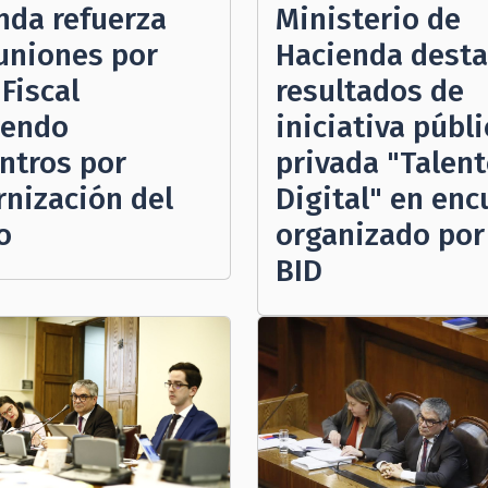
nda refuerza
Ministerio de
euniones por
Hacienda dest
Fiscal
resultados de
yendo
iniciativa públi
ntros por
privada "Talen
nización del
Digital" en enc
o
organizado por
BID