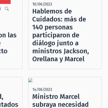
10/06/2023
N
Hablemos de
Cuidados: más de
140 personas
on las
participaron de
e
diálogo junto a
cto
ministros Jackson,
Orellana y Marcel
14/06/2023
d,
Ministro Marcel
utados
subraya necesidad