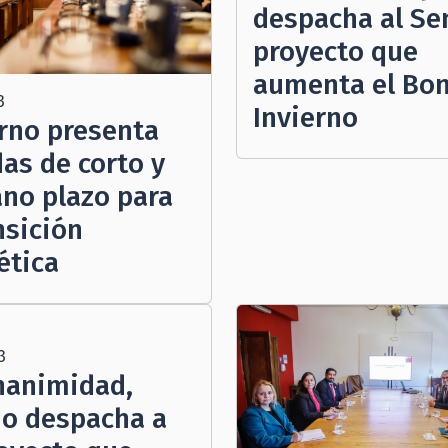
despacha al S
proyecto que
aumenta el Bo
3
Invierno
rno presenta
as de corto y
no plazo para
nsición
ética
3
nanimidad,
o despacha a