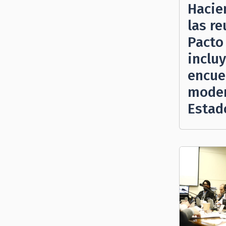
Hacie
las r
Pacto 
inclu
encue
moder
Estad