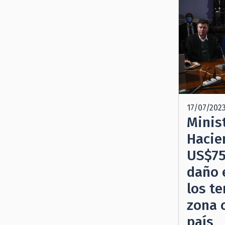
17/07/202
Minis
Hacie
US$75
daño 
los t
zona 
país