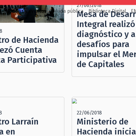
27/06/2018
o
Noticias y eventos
Deuda pública
Biblioteca Digital
E
Mesa de Desarr
Integral realizó
8
diagnóstico y a
tro de Hacienda
desafíos para
ezó Cuenta
impulsar el Me
a Participativa
de Capitales
8
22/06/2018
tro Larraín
Ministerio de
a en
Hacienda inicia