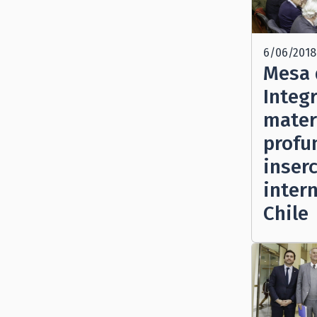
6/06/2018
Mesa 
Integ
mater
profu
inser
inter
Chile