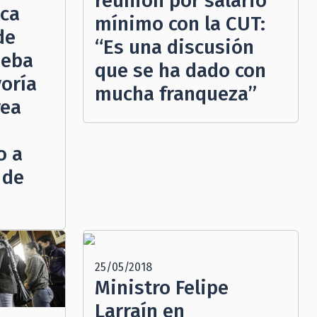
reunión por salario
aca
mínimo con la CUT:
de
“Es una discusión
ueba
que se ha dado con
oría
mucha franqueza”
rea
o a
 de
25/05/2018
Ministro Felipe
Larraín en