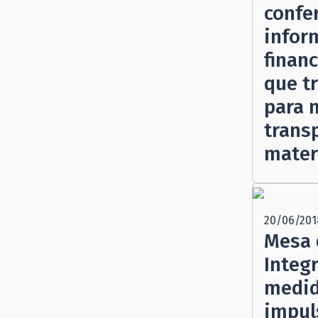
confe
infor
financ
que t
para 
trans
materi
20/06/201
Mesa 
Integr
medid
impul