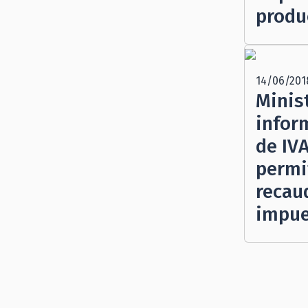
produ
14/06/201
Minis
infor
de IV
permi
recau
impue