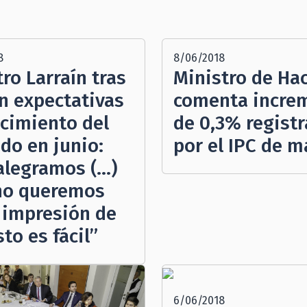
8
8/06/2018
ro Larraín tras
Ministro de Ha
en expectativas
comenta incre
ecimiento del
de 0,3% regist
do en junio:
por el IPC de 
alegramos (…)
no queremos
a impresión de
to es fácil”
6/06/2018