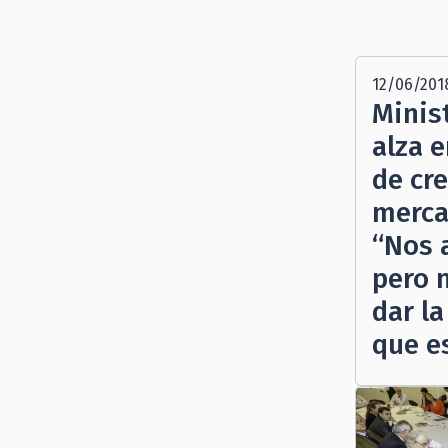
12/06/201
Minist
alza 
de cr
merca
“Nos 
pero 
dar l
que es