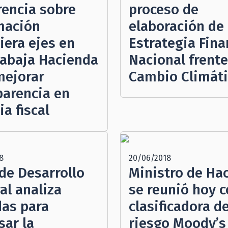
rencia sobre
proceso de
mación
elaboración de
iera ejes en
Estrategia Fina
rabaja Hacienda
Nacional frente
mejorar
Cambio Climát
parencia en
a fiscal
8
20/06/2018
de Desarrollo
Ministro de Ha
al analiza
se reunió hoy c
as para
clasificadora d
sar la
riesgo Moody’s