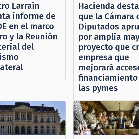
tro Larraín
Hacienda dest
ta informe de
que la Cámara 
DE en el marco
Diputados apr
ro y la Reunión
por amplia may
erial del
proyecto que c
ismo
empresa que
ateral
mejorará acces
financiamiento
las pymes