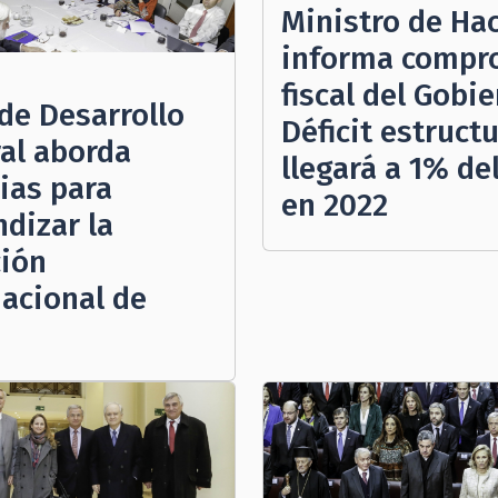
Ministro de Ha
informa compr
fiscal del Gobie
de Desarrollo
Déficit estructu
ral aborda
llegará a 1% de
ias para
en 2022
ndizar la
ción
nacional de