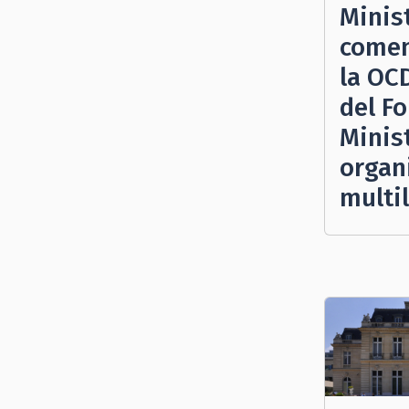
Minis
comen
la OC
del Fo
Minist
organ
multil