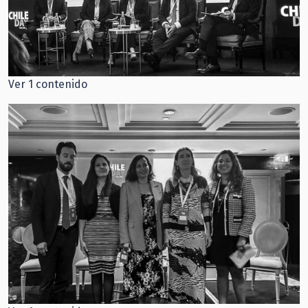
Ver 1 contenido