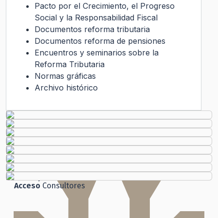
Pacto por el Crecimiento, el Progreso
Social y la Responsabilidad Fiscal
Documentos reforma tributaria
Documentos reforma de pensiones
Encuentros y seminarios sobre la
Reforma Tributaria
Normas gráficas
Archivo histórico
Transparencia Activa
Gobierno Transparente
Ley de Transparencia
Código
de Ética
Histórico
Solicitud de Audiencia
Solicitud de Información
Ley del Lobby
Chile
Atiende
Ley de Transparencia
Participación
Ciudadana
Acceso
Consultores