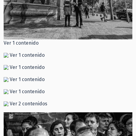
Ver 1 contenido
Ver 1 contenido
Ver 1 contenido
Ver 1 contenido
Ver 1 contenido
Ver 2 contenidos