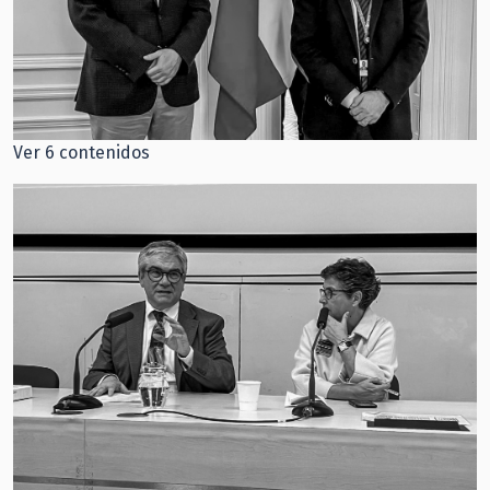
Ver 6 contenidos