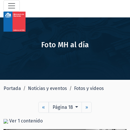
Foto MH al día
Portada
Noticias y eventos
Fotos y videos
«
Página 18
»
Ver 1 contenido