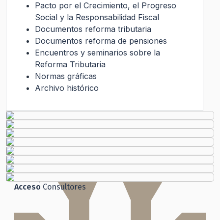
Pacto por el Crecimiento, el Progreso
Social y la Responsabilidad Fiscal
Documentos reforma tributaria
Documentos reforma de pensiones
Encuentros y seminarios sobre la
Reforma Tributaria
Normas gráficas
Archivo histórico
Transparencia Activa
Gobierno Transparente
Ley de Transparencia
Código
de Ética
Histórico
Solicitud de Audiencia
Solicitud de Información
Ley del Lobby
Chile
Atiende
Ley de Transparencia
Participación
Ciudadana
Acceso
Consultores