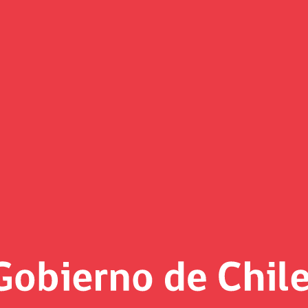
Foto MH al día
«
Página 23