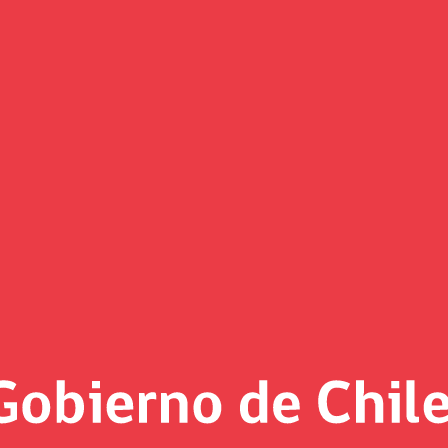
Foto MH al día
«
Página 18
tenido