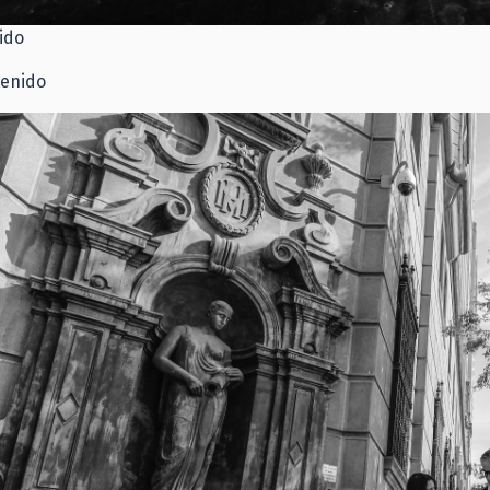
ido
tenido