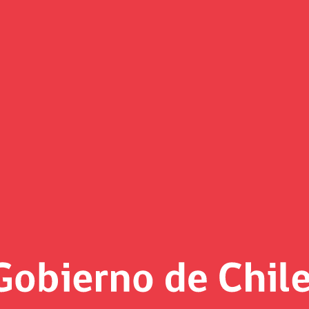
Foto MH al día
«
Página 15
tenido