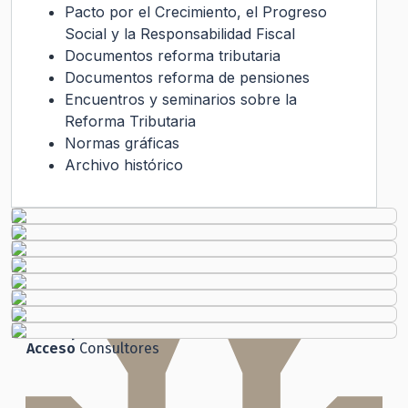
Pacto por el Crecimiento, el Progreso
Social y la Responsabilidad Fiscal
Documentos reforma tributaria
Documentos reforma de pensiones
Encuentros y seminarios sobre la
Reforma Tributaria
Normas gráficas
Archivo histórico
Transparencia Activa
Gobierno Transparente
Ley de Transparencia
Código
de Ética
Histórico
Solicitud de Audiencia
Solicitud de Información
Ley del Lobby
Chile
Atiende
Ley de Transparencia
Participación
Ciudadana
Acceso
Consultores