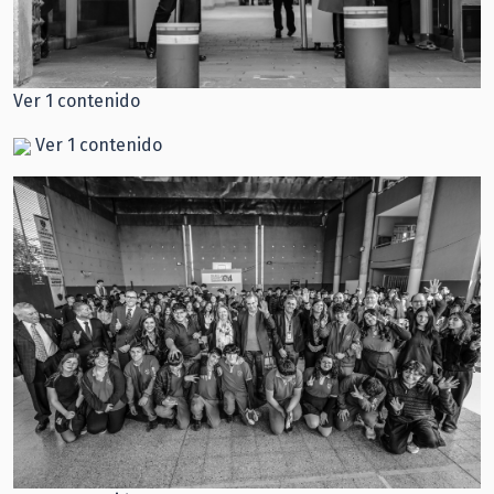
Ver 1 contenido
Ver 1 contenido