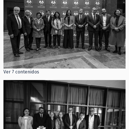
Ver 7 contenidos