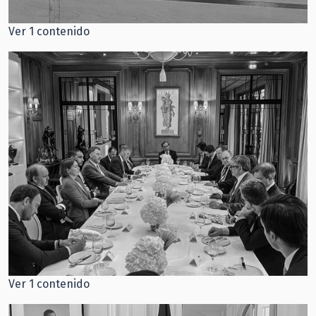
Ver 1 contenido
Ver 1 contenido