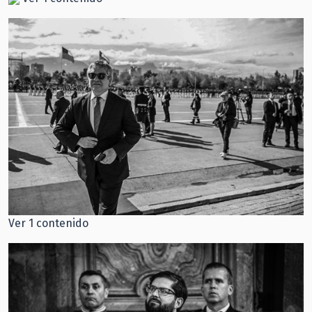
Ver 1 contenido