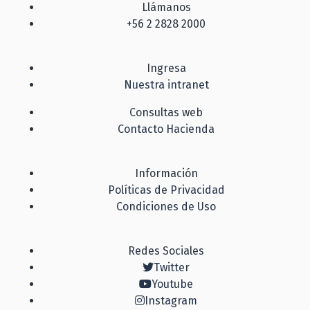
Llámanos
+56 2 2828 2000
Ingresa
Nuestra intranet
Consultas web
Contacto Hacienda
Información
Políticas de Privacidad
Condiciones de Uso
Redes Sociales
Twitter
Youtube
Instagram