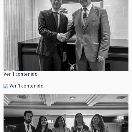
Ver 1 contenido
Ver 1 contenido