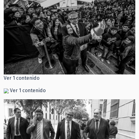
Ver 1 contenido
Ver 1 contenido