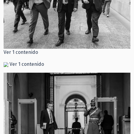
Ver 1 contenido
Ver 1 contenido