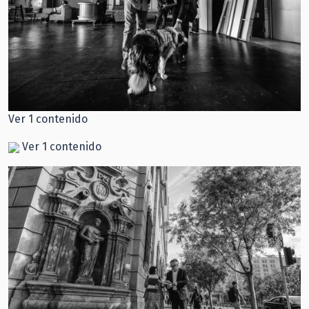
Ver 1 contenido
Ver 1 contenido