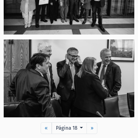
«
Página 18
»