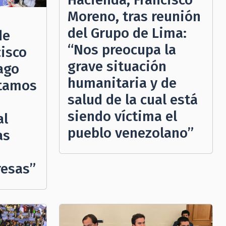
Moreno, tras reunión
del Grupo de Lima:
de
“Nos preocupa la
cisco
grave situación
ago
humanitaria y de
stamos
salud de la cual está
siendo víctima el
al
pueblo venezolano”
as
esas”