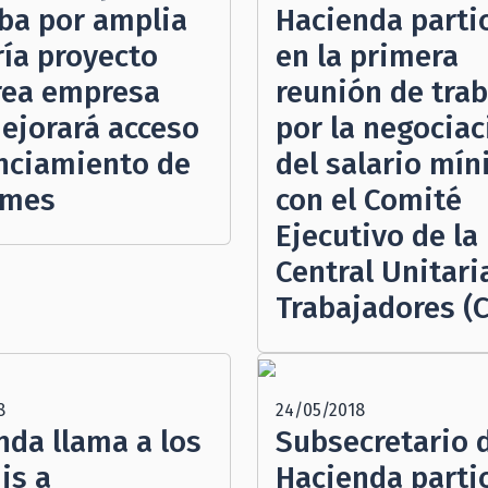
ba por amplia
Hacienda parti
ía proyecto
en la primera
rea empresa
reunión de tra
ejorará acceso
por la negociac
anciamiento de
del salario mí
ymes
con el Comité
Ejecutivo de la
Central Unitari
Trabajadores (
8
24/05/2018
nda llama a los
Subsecretario 
is a
Hacienda parti