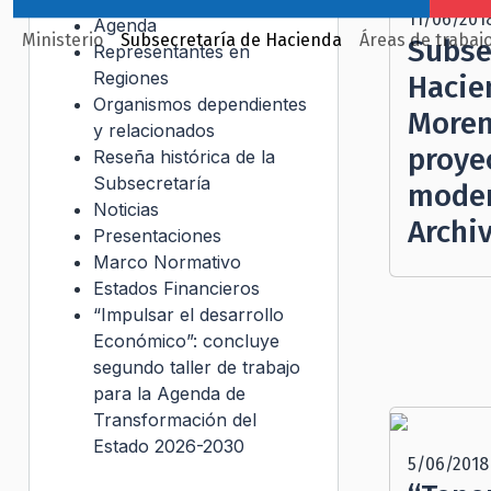
11/06/201
Agenda
Ministerio
Subsecretaría de Hacienda
Áreas de trabaj
Subse
Representantes en
Regiones
Hacie
Organismos dependientes
Moren
y relacionados
proye
Reseña histórica de la
Subsecretaría
moder
Noticias
Archi
Presentaciones
Marco Normativo
Estados Financieros
“Impulsar el desarrollo
Económico”: concluye
segundo taller de trabajo
para la Agenda de
Transformación del
Estado 2026-2030
5/06/2018