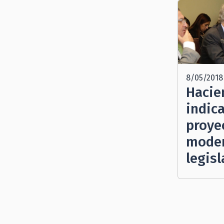
8/05/2018
Hacie
indic
proye
moder
legis