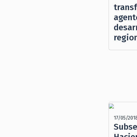
trans
agent
desarr
regio
17/05/201
Subse
Hacie