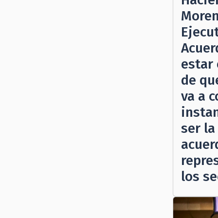
Moren
Ejecut
Acuer
estar
de qu
va a 
instan
ser la
acuer
repre
los s