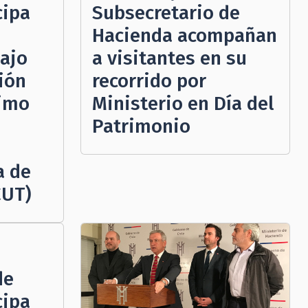
cipa
Subsecretario de
Hacienda acompañan
bajo
a visitantes en su
ión
recorrido por
nimo
Ministerio en Día del
Patrimonio
a de
CUT)
de
cipa