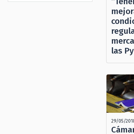
“Tene
mejor
condi
regul
merca
las P
29/05/201
Cámar