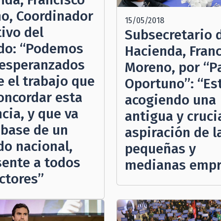
o, Coordinador
15/05/2018
ivo del
Subsecretario 
do: “Podemos
Hacienda, Fran
 esperanzados
Moreno, por “P
e el trabajo que
Oportuno”: “E
concordar esta
acogiendo una
cia, y que va
antigua y cruci
 base de un
aspiración de l
do nacional,
pequeñas y
sente a todos
medianas empr
ectores”