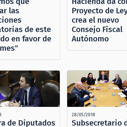
mos que
Hacienda da co
ar las
Proyecto de Le
ciones
crea el nuevo
atorias de este
Consejo Fiscal
do en favor de
Autónomo
ymes"
8
28/05/2018
a de Diputados
Subsecretario 