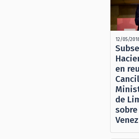
12/05/201
Subse
Hacie
en re
Cancil
Minis
de Li
sobre
Venez