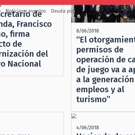
8
o
Noticias y eventos
Deuda pública
Biblioteca Digital
E
cretario de
nda, Francisco
8/06/2018
o, firma
“El otorgamien
cto de
permisos de
nización del
operación de c
vo Nacional
de juego va a a
a la generación
empleos y al
turismo”
4/06/2018