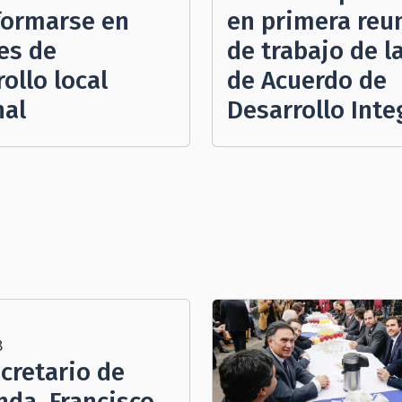
formarse en
en primera reu
es de
de trabajo de l
ollo local
de Acuerdo de
nal
Desarrollo Inte
8
cretario de
nda, Francisco