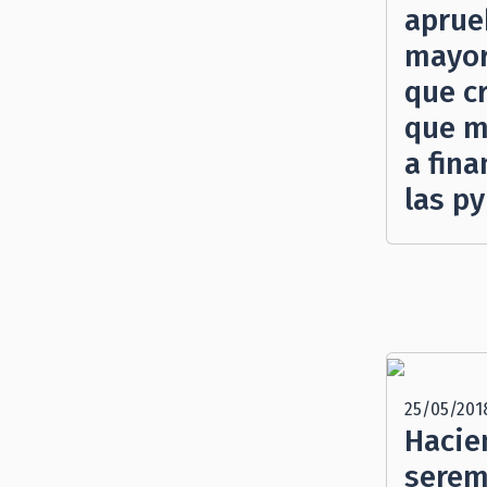
aprue
mayor
que c
que m
a fin
las p
25/05/201
Hacie
serem