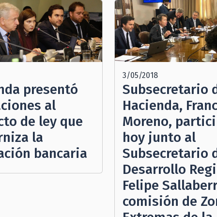
3/05/2018
nda presentó
Subsecretario 
aciones al
Hacienda, Fran
cto de ley que
Moreno, partic
niza la
hoy junto al
lación bancaria
Subsecretario 
Desarrollo Regi
Felipe Sallaberr
comisión de Zo